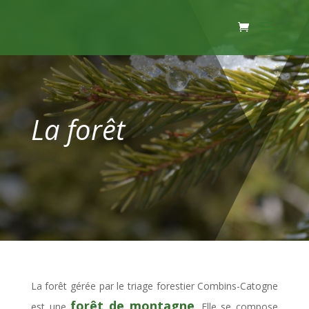
La forêt
La forêt gérée par le triage forestier Combins-Catogne
forêt de montagne
est une
. Elle se compose