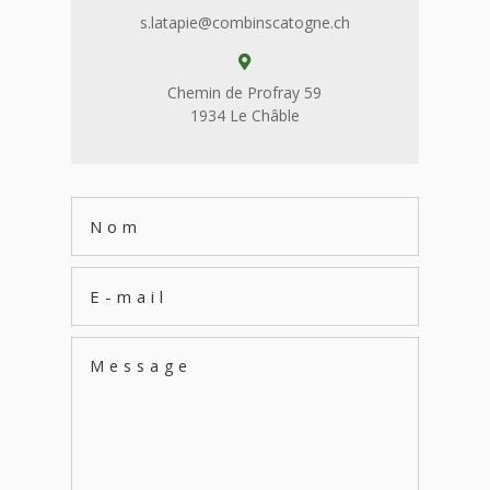
s.latapie@combinscatogne.ch

Chemin de Profray 59
1934 Le Châble