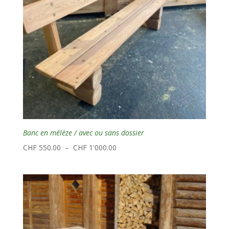
Banc en mélèze / avec ou sans dossier
Plage
CHF
550.00
–
CHF
1'000.00
de
prix :
CHF 550.00
à
CHF 1'000.00