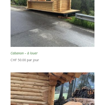
Cabanon – à louer
CHF
50.00
par jour