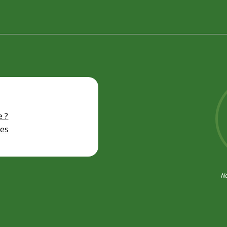
e ?
nes
No