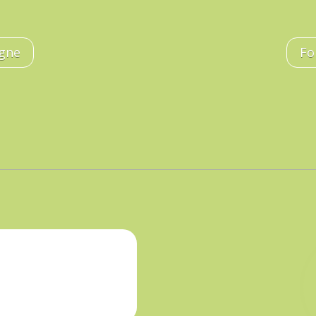
igne
Fo