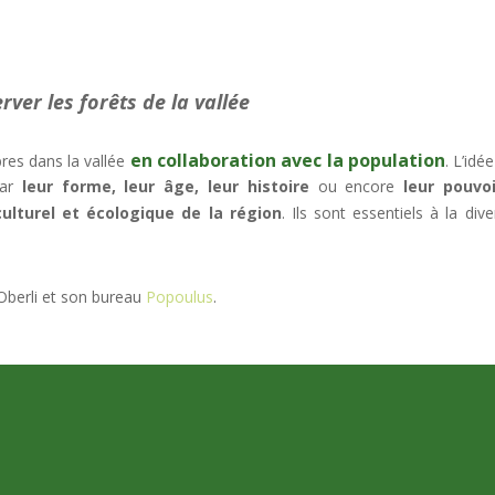
rver les forêts de la vallée
en collaboration avec la population
bres dans la vallée
. L’idé
par
leur forme, leur âge, leur histoire
ou encore
leur pouvo
ulturel et écologique de la région
. Ils sont essentiels à la div
 Oberli et son bureau
Popoulus
.